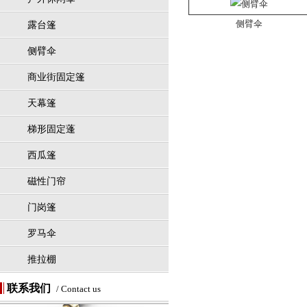
侧臂伞
露台篷
侧臂伞
商业街固定篷
天幕篷
梯形固定蓬
西瓜篷
磁性门帘
门岗篷
罗马伞
推拉棚
联系我们
/ Contact us