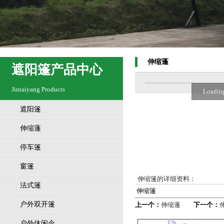
伸缩蓬
遮阳篷产品中心
Jintaiyang Products
Loading
遮阳篷
伸缩蓬
停车篷
窗篷
伸缩篷
的详细资料：
法式篷
伸缩篷
户外双开篷
上一个：
伸缩蓬
下一个：
户外休闲伞